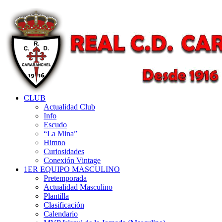
CLUB
Actualidad Club
Info
Escudo
“La Mina”
Himno
Curiosidades
Conexión Vintage
1ER EQUIPO MASCULINO
Pretemporada
Actualidad Masculino
Plantilla
Clasificación
Calendario