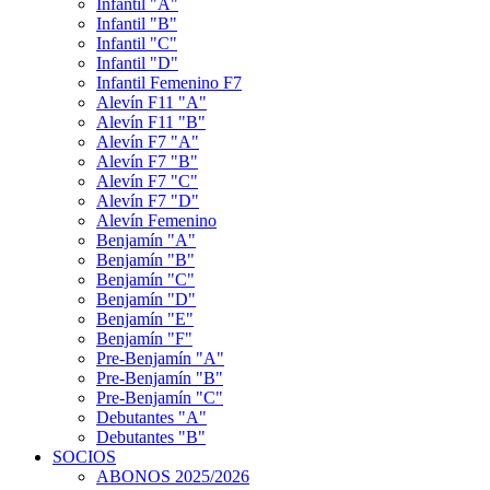
Infantil "A"
Infantil "B"
Infantil "C"
Infantil "D"
Infantil Femenino F7
Alevín F11 "A"
Alevín F11 "B"
Alevín F7 "A"
Alevín F7 "B"
Alevín F7 "C"
Alevín F7 "D"
Alevín Femenino
Benjamín "A"
Benjamín "B"
Benjamín "C"
Benjamín "D"
Benjamín "E"
Benjamín "F"
Pre-Benjamín "A"
Pre-Benjamín "B"
Pre-Benjamín "C"
Debutantes "A"
Debutantes "B"
SOCIOS
ABONOS 2025/2026