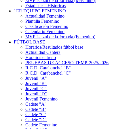
MVP Islazul de la Jornada (Masculino)
Estadísticas Históricas
1ER EQUIPO FEMENINO
Actualidad Femenino
Plantilla Femenino
Clasificación Femenino
Calendario Femenino
MVP Islazul de la Jornada (Femenino)
FÚTBOL BASE
Horarios/Resultados fútbol base
Actualidad Cantera
Horarios entreno
PRUEBAS DE ACCESO TEMP. 2025/2026
R.C.D. Carabanchel "B"
R.C.D. Carabanchel "C"
Juvenil "A"
Juvenil "B"
Juvenil "C"
Juvenil "D"
Juvenil Femenino
Cadete "A"
Cadete "B"
Cadete "C"
Cadete "D"
Cadete Femenino