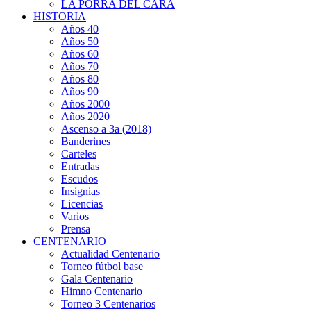
LA PORRA DEL CARA
HISTORIA
Años 40
Años 50
Años 60
Años 70
Años 80
Años 90
Años 2000
Años 2020
Ascenso a 3a (2018)
Banderines
Carteles
Entradas
Escudos
Insignias
Licencias
Varios
Prensa
CENTENARIO
Actualidad Centenario
Torneo fútbol base
Gala Centenario
Himno Centenario
Torneo 3 Centenarios