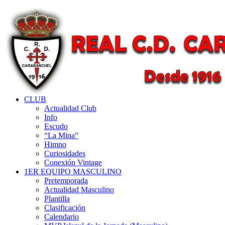
CLUB
Actualidad Club
Info
Escudo
“La Mina”
Himno
Curiosidades
Conexión Vintage
1ER EQUIPO MASCULINO
Pretemporada
Actualidad Masculino
Plantilla
Clasificación
Calendario