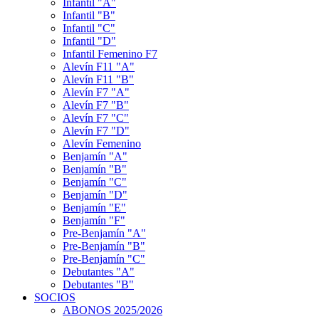
Infantil "A"
Infantil "B"
Infantil "C"
Infantil "D"
Infantil Femenino F7
Alevín F11 "A"
Alevín F11 "B"
Alevín F7 "A"
Alevín F7 "B"
Alevín F7 "C"
Alevín F7 "D"
Alevín Femenino
Benjamín "A"
Benjamín "B"
Benjamín "C"
Benjamín "D"
Benjamín "E"
Benjamín "F"
Pre-Benjamín "A"
Pre-Benjamín "B"
Pre-Benjamín "C"
Debutantes "A"
Debutantes "B"
SOCIOS
ABONOS 2025/2026