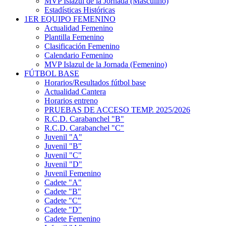
MVP Islazul de la Jornada (Masculino)
Estadísticas Históricas
1ER EQUIPO FEMENINO
Actualidad Femenino
Plantilla Femenino
Clasificación Femenino
Calendario Femenino
MVP Islazul de la Jornada (Femenino)
FÚTBOL BASE
Horarios/Resultados fútbol base
Actualidad Cantera
Horarios entreno
PRUEBAS DE ACCESO TEMP. 2025/2026
R.C.D. Carabanchel "B"
R.C.D. Carabanchel "C"
Juvenil "A"
Juvenil "B"
Juvenil "C"
Juvenil "D"
Juvenil Femenino
Cadete "A"
Cadete "B"
Cadete "C"
Cadete "D"
Cadete Femenino