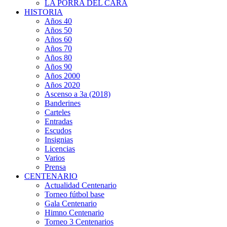
LA PORRA DEL CARA
HISTORIA
Años 40
Años 50
Años 60
Años 70
Años 80
Años 90
Años 2000
Años 2020
Ascenso a 3a (2018)
Banderines
Carteles
Entradas
Escudos
Insignias
Licencias
Varios
Prensa
CENTENARIO
Actualidad Centenario
Torneo fútbol base
Gala Centenario
Himno Centenario
Torneo 3 Centenarios