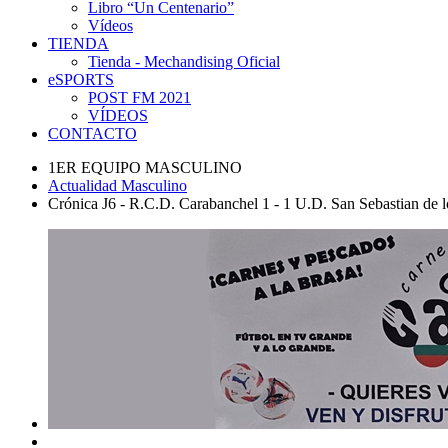
Libro “Un Centenario”
Vídeos
TIENDA
Tienda - Mechandising Oficial
eSPORTS
POST FM 2021
VÍDEOS
CONTACTO
1ER EQUIPO MASCULINO
Actualidad Masculino
Crónica J6 - R.C.D. Carabanchel 1 - 1 U.D. San Sebastian de 