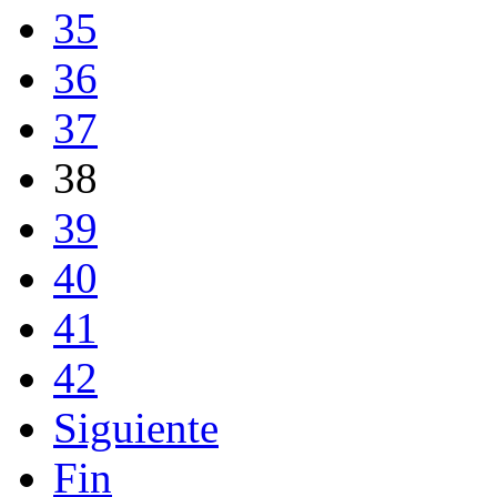
35
36
37
38
39
40
41
42
Siguiente
Fin