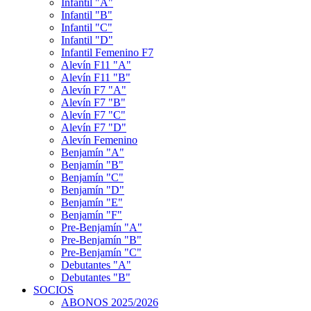
Infantil "A"
Infantil "B"
Infantil "C"
Infantil "D"
Infantil Femenino F7
Alevín F11 "A"
Alevín F11 "B"
Alevín F7 "A"
Alevín F7 "B"
Alevín F7 "C"
Alevín F7 "D"
Alevín Femenino
Benjamín "A"
Benjamín "B"
Benjamín "C"
Benjamín "D"
Benjamín "E"
Benjamín "F"
Pre-Benjamín "A"
Pre-Benjamín "B"
Pre-Benjamín "C"
Debutantes "A"
Debutantes "B"
SOCIOS
ABONOS 2025/2026