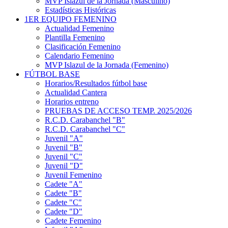
MVP Islazul de la Jornada (Masculino)
Estadísticas Históricas
1ER EQUIPO FEMENINO
Actualidad Femenino
Plantilla Femenino
Clasificación Femenino
Calendario Femenino
MVP Islazul de la Jornada (Femenino)
FÚTBOL BASE
Horarios/Resultados fútbol base
Actualidad Cantera
Horarios entreno
PRUEBAS DE ACCESO TEMP. 2025/2026
R.C.D. Carabanchel "B"
R.C.D. Carabanchel "C"
Juvenil "A"
Juvenil "B"
Juvenil "C"
Juvenil "D"
Juvenil Femenino
Cadete "A"
Cadete "B"
Cadete "C"
Cadete "D"
Cadete Femenino