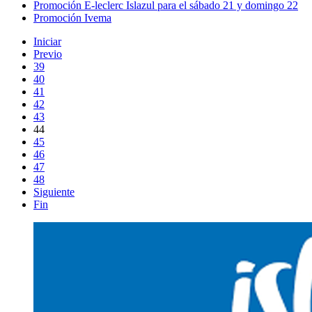
Promoción E-leclerc Islazul para el sábado 21 y domingo 22
Promoción Ivema
Iniciar
Previo
39
40
41
42
43
44
45
46
47
48
Siguiente
Fin