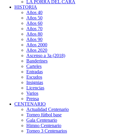
LA PORRA DEL CARA
HISTORIA
Años 40
Años 50
Años 60
Años 70
Años 80
Años 90
Años 2000
Años 2020
Ascenso a 3a (2018)
Banderines
Carteles
Entradas
Escudos
Insignias
Licencias
Varios
Prensa
CENTENARIO
Actualidad Centenario
Torneo fútbol base
Gala Centenario
Himno Centenario
Torneo 3 Centenarios