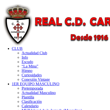
CLUB
Actualidad Club
Info
Escudo
“La Mina”
Himno
Curiosidades
Conexión Vintage
1ER EQUIPO MASCULINO
Pretemporada
Actualidad Masculino
Plantilla
Clasificación
Calendario