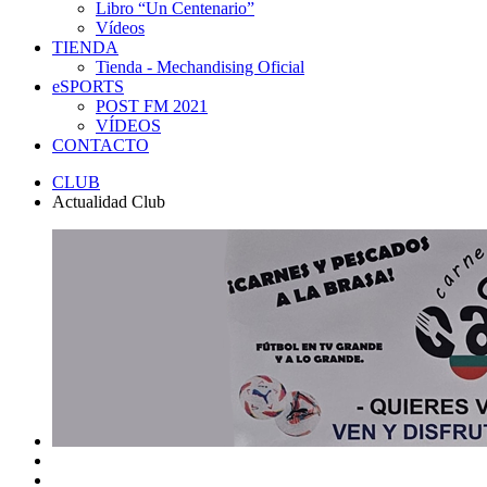
Libro “Un Centenario”
Vídeos
TIENDA
Tienda - Mechandising Oficial
eSPORTS
POST FM 2021
VÍDEOS
CONTACTO
CLUB
Actualidad Club