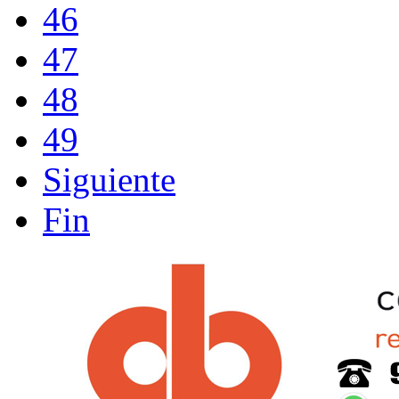
46
47
48
49
Siguiente
Fin