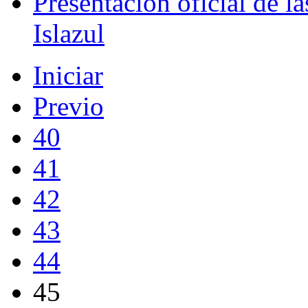
Presentación oficial de l
Islazul
Iniciar
Previo
40
41
42
43
44
45